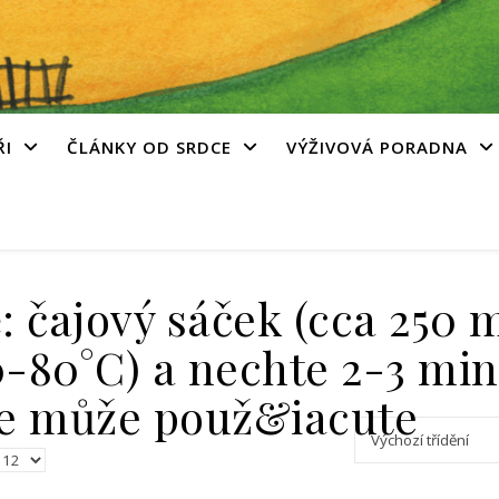
ŘI
ČLÁNKY OD SRDCE
VÝŽIVOVÁ PORADNA
 čajový sáček (cca 250 m
-80°C) a nechte 2-3 min.
se může použ&iacute