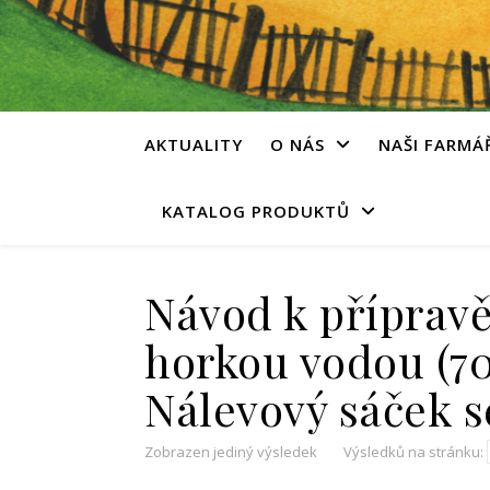
AKTUALITY
O NÁS
NAŠI FARMÁ
KATALOG PRODUKTŮ
Návod k přípravě:
horkou vodou (70
Nálevový sáček 
Zobrazen jediný výsledek
Výsledků na stránku: