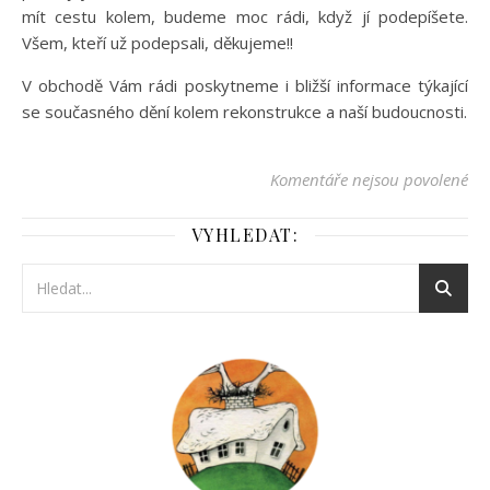
mít cestu kolem, budeme moc rádi, když jí podepíšete.
Všem, kteří už podepsali, děkujeme!!
V obchodě Vám rádi poskytneme i bližší informace týkající
se současného dění kolem rekonstrukce a naší budoucnosti.
u t
Komentáře nejsou povolené
VYHLEDAT: