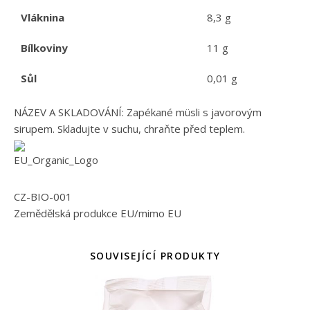
Vláknina
8,3 g
Bílkoviny
11 g
Sůl
0,01 g
NÁZEV A SKLADOVÁNÍ: Zapékané müsli s javorovým
sirupem. Skladujte v suchu, chraňte před teplem.
CZ-BIO-001
Zemědělská produkce EU/mimo EU
SOUVISEJÍCÍ PRODUKTY