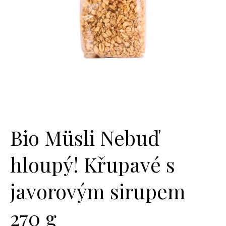
Bio Müsli Nebuď
hloupý! Křupavé s
javorovým sirupem
270 g