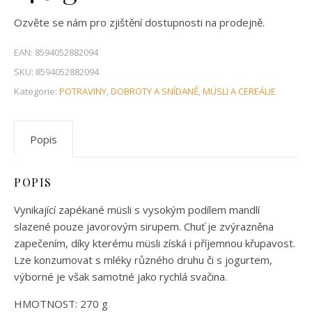
Ozvěte se nám pro zjištění dostupnosti na prodejně.
EAN:
8594052882094
SKU:
8594052882094
Kategorie:
POTRAVINY
,
DOBROTY A SNÍDANĚ
,
MÜSLI A CEREÁLIE
Popis
POPIS
Vynikající zapékané müsli s vysokým podílem mandlí
slazené pouze javorovým sirupem. Chuť je zvýrazněna
zapečením, díky kterému müsli získá i příjemnou křupavost.
Lze konzumovat s mléky různého druhu či s jogurtem,
výborné je však samotné jako rychlá svačina.
HMOTNOST: 270 g