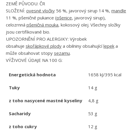
ZEMĚ PŮVODU: ČR
SLOŽENÍ:
ovesné vločky
56 %, javorový sirup 14 %,
mandle
11 %, pšeničné pukance (
pšenice
, javorový sirup),
celozrnná
pšeničná mouka
, kokosový olej. Všechny složky
jsou certifikované bio.
UPOZORNĚNÍ PRO ALERGIKY:
Výrobek
obsahuje
skořápkové plody
a obilniny obsahující
lepek
a
může obsahovat stopy
sezamu
.
VÝŽIVOVÉ ÚDAJE NA 100 G:
Energetická hodnota
1658 kJ/395 kcal
Tuky
14 g
z toho nasycené mastné kyseliny
4,8 g
Sacharidy
53 g
z toho cukry
12 g