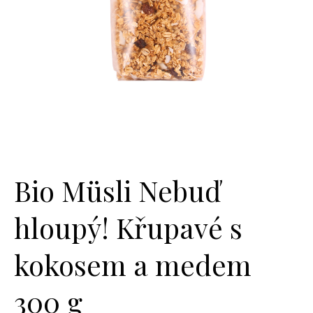
Bio Müsli Nebuď
hloupý! Křupavé s
kokosem a medem
300 g