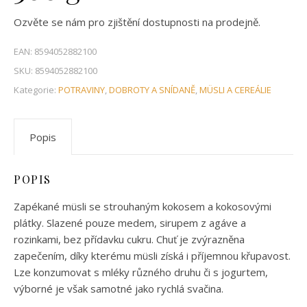
Ozvěte se nám pro zjištění dostupnosti na prodejně.
EAN:
8594052882100
SKU:
8594052882100
Kategorie:
POTRAVINY
,
DOBROTY A SNÍDANĚ
,
MÜSLI A CEREÁLIE
Popis
POPIS
Zapékané müsli se strouhaným kokosem a kokosovými
plátky. Slazené pouze medem, sirupem z agáve a
rozinkami, bez přídavku cukru. Chuť je zvýrazněna
zapečením, díky kterému müsli získá i příjemnou křupavost.
Lze konzumovat s mléky různého druhu či s jogurtem,
výborné je však samotné jako rychlá svačina.