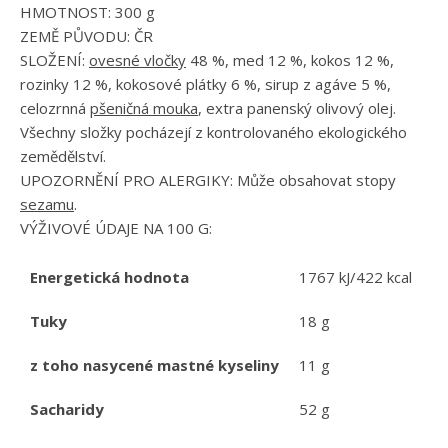
HMOTNOST: 300 g
ZEMĚ PŮVODU: ČR
SLOŽENÍ:
ovesné vločky
48 %, med 12 %, kokos 12 %,
rozinky 12 %, kokosové plátky 6 %, sirup z agáve 5 %,
celozrnná
pšeničná mouka
, extra panenský olivový olej.
Všechny složky pocházejí z kontrolovaného ekologického
zemědělství.
UPOZORNĚNÍ PRO ALERGIKY: Může obsahovat stopy
sezamu
.
VÝŽIVOVÉ ÚDAJE NA 100 G:
Energetická hodnota
1767 kJ/422 kcal
Tuky
18 g
z toho nasycené mastné kyseliny
11 g
Sacharidy
52 g