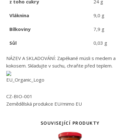
z toho cukry
24 g
Vláknina
9,0 g
Bílkoviny
7,9 g
Sůl
0,03 g
NÁZEV A SKLADOVÁNÍ: Zapékané müsli s medem a
kokosem. Skladujte v suchu, chraňte před teplem.
CZ-BIO-001
Zemědělská produkce EU/mimo EU
SOUVISEJÍCÍ PRODUKTY