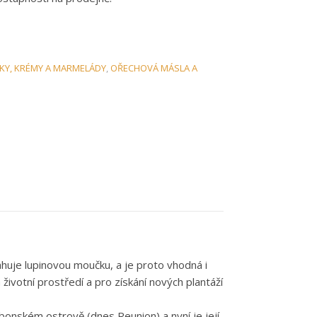
Y, KRÉMY A MARMELÁDY
,
OŘECHOVÁ MÁSLA A
uje lupinovou moučku, a je proto vhodná i
ivotní prostředí a pro získání nových plantáží
bonském ostrově (dnes Reunion) a nyní je její