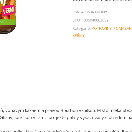
EAN:
4006040003069
SKU:
4006040003069
Kategorie:
POTRAVINY
,
POMAZÁNK
KRÉMY
ků, voňavým kakaem a pravou Bourbon vanilkou. Místo mléka obsah
 Ghany, kde jsou v rámci projektu palmy vysazovány s ohledem na ž
název vanilky, která se původně pěstovala pouze na bývalém Bour