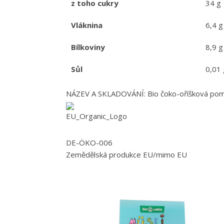
z toho cukry
34 g
Vláknina
6,4 g
Bílkoviny
8,9 g
Sůl
0,01 
NÁZEV A SKLADOVÁNÍ: Bio čoko-oříšková pomaz
DE-ÖKO-006
Zemědělská produkce EU/mimo EU