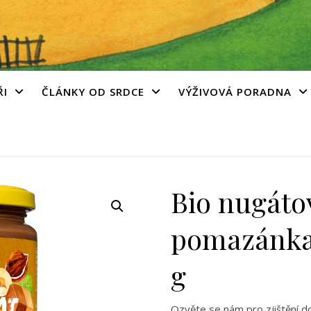
ŘI
ČLÁNKY OD SRDCE
VÝŽIVOVÁ PORADNA
Bio nugáto
pomazánka
g
Ozvěte se nám pro zjištění d