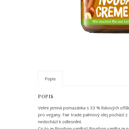
Popis
POPIS
Velmi jemná pomazánka s 33 % lískových oříš
pro vegany. Fair trade palmový olej pochází z
nedochází k odlesnění.
Co to je Bourbon vanilka? Bourbon vanilka je 