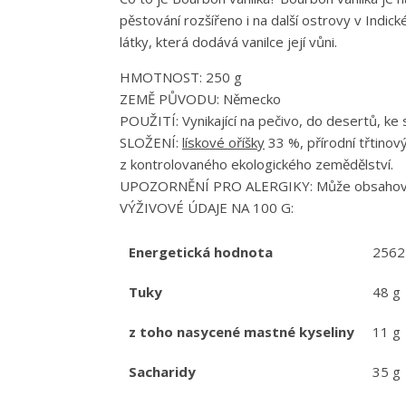
pěstování rozšířeno i na další ostrovy v Indi
látky, která dodává vanilce její vůni.
HMOTNOST: 250 g
ZEMĚ PŮVODU: Německo
POUŽITÍ: Vynikající na pečivo, do desertů, ke s
SLOŽENÍ:
lískové oříšky
33 %, přírodní třtinový
z kontrolovaného ekologického zemědělství.
UPOZORNĚNÍ PRO ALERGIKY: Může obsahov
VÝŽIVOVÉ ÚDAJE NA 100 G:
Energetická hodnota
2562 
Tuky
48 g
z toho nasycené mastné kyseliny
11 g
Sacharidy
35 g