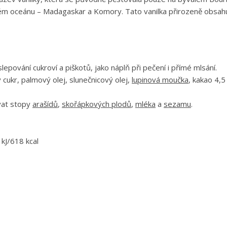
ckém oceánu – Madagaskar a Komory. Tato vanilka přirozeně obsahuj
lepování cukroví a piškotů, jako náplň při pečení i přímé mlsání.
 cukr, palmový olej, slunečnicový olej,
lupinová moučka
, kakao 4,5
at stopy
arašídů
,
skořápkových plodů
,
mléka
a
sezamu
.
kJ/618 kcal