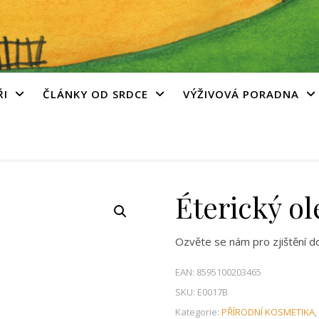
ŘI
ČLÁNKY OD SRDCE
VÝŽIVOVÁ PORADNA
Éterický ol
Ozvěte se nám pro zjištění d
EAN:
8595100203465
SKU:
E0017B
Kategorie:
PŘÍRODNÍ KOSMETIKA
,