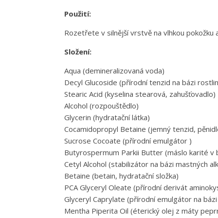
Použití:
Rozetřete v silnější vrstvě na vlhkou pokožku
Složení:
Aqua (demineralizovaná voda)
Decyl Glucoside (přírodní tenzid na bázi rostli
Stearic Acid (kyselina stearová, zahušťovadlo)
Alcohol (rozpouštědlo)
Glycerin (hydratační látka)
Cocamidopropyl Betaine (jemný tenzid, pěnidl
Sucrose Cocoate (přírodní emulgátor )
Butyrospermum Parkii Butter (máslo karité v bio
Cetyl Alcohol (stabilizátor na bázi mastných al
Betaine (betain, hydratační složka)
PCA Glyceryl Oleate (přírodní derivát aminokyse
Glyceryl Caprylate (přírodní emulgátor na bázi 
Mentha Piperita Oil (éterický olej z máty pepr