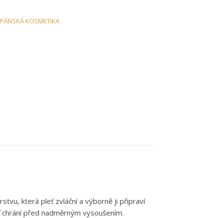
PÁNSKÁ KOSMETIKA
tvu, která pleť zvláční a výborně ji připraví
leť chrání před nadměrným vysoušením.