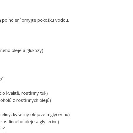
 a po holení omyjte pokožku vodou.
nného oleje a glukózy)
o)
 kvalitě, rostlinný tuk)
koholů z rostlinných olejů)
liny, kyseliny olejové a glycerinu)
rostlinného oleje a glycerinu)
né)