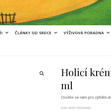
ŘI
ČLÁNKY OD SRDCE
VÝŽIVOVÁ PORADNA
Holicí kré
ml
Ozvěte se nám pro zjištění d
EAN:
8595100284983