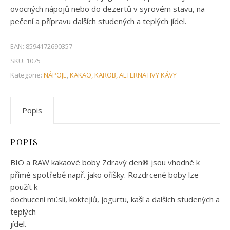
ovocných nápojů nebo do dezertů v syrovém stavu, na
pečení a přípravu dalších studených a teplých jídel.
EAN:
8594172690357
SKU:
1075
Kategorie:
NÁPOJE
,
KAKAO, KAROB, ALTERNATIVY KÁVY
Popis
POPIS
BIO a RAW kakaové boby Zdravý den® jsou vhodné k
přímé spotřebě např. jako oříšky. Rozdrcené boby lze
použít k
dochucení müsli, koktejlů, jogurtu, kaší a dalších studených a
teplých
jídel.