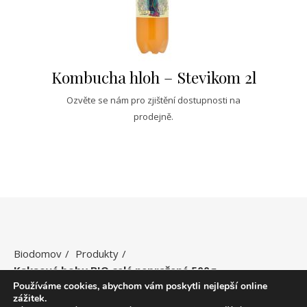
Kombucha hloh – Stevikom 2l
Ozvěte se nám pro zjištění dostupnosti na
prodejně.
Biodomov
Produkty
Kakaové boby BIO celé nepražené 500g
Používáme cookies, abychom vám poskytli nejlepší online
zážitek.