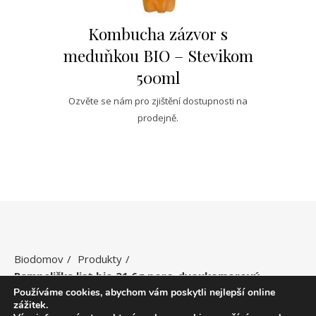
Kombucha zázvor s
meduňkou BIO – Stevikom
500ml
Ozvěte se nám pro zjištění dostupnosti na
prodejně.
Biodomov
Produkty
Pampeliška list bio 21,6g porc. dvoukomorový
Používáme cookies, abychom vám poskytli nejlepší online
zážitek.