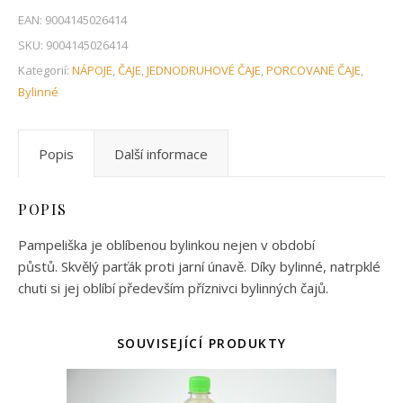
EAN:
9004145026414
SKU:
9004145026414
Kategorií:
NÁPOJE
,
ČAJE
,
JEDNODRUHOVÉ ČAJE
,
PORCOVANÉ ČAJE
,
Bylinné
Popis
Další informace
POPIS
Pampeliška je oblíbenou bylinkou nejen v období
půstů. Skvělý parťák proti jarní únavě. Díky bylinné, natrpklé
chuti si jej oblíbí především příznivci bylinných čajů.
SOUVISEJÍCÍ PRODUKTY