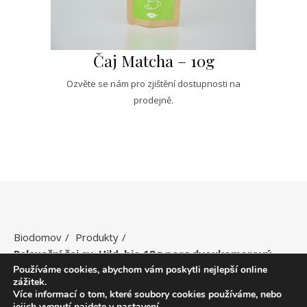
Čaj Matcha – 10g
Ozvěte se nám pro zjištění dostupnosti na
prodejně.
Biodomov
Produkty
Relaxační čaj sv. Hild. bio 18g porc.dvoukomorový
Používáme cookies, abychom vám poskytli nejlepší online
zážitek.
Více informací o tom, které soubory cookies používáme, nebo
jejich vypnutí najdete v
nastavení
.