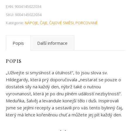
EAN:
9004145022034
SKU:
9004145022034
Kategorie:
NÁPOJE
,
ČAJE
,
ČAJOVÉ SMĚSI
,
PORCOVANÉ
Popis
Další informace
POPIS
„Užívejte si smyslnost a útulnost“, to jsou slova sv.
Hildegardy, která prý doporučovala „nestarat se pouze o
dostatek síly na každý den, nýbrž také o nutnou
vyrovnanost, která je po dnu plném událostí nezbytností“.
Meduňka, šalvěj a levandule konejší tělo i duši. Inspirovali
jsme se jejími recepty a sestavili pro vás tento bylinný čaj,
který má lehce kořeněnou chuť a můžete jej pít každý den.