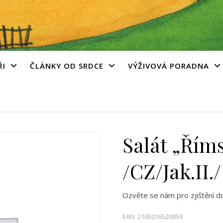
ŘI
ČLÁNKY OD SRDCE
VÝŽIVOVÁ PORADNA
Salát „Říms
/CZ/Jak.II./
Ozvěte se nám pro zjištění d
EAN:
2105016520059