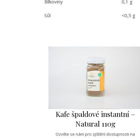
Bílkoviny
0,1 g
Sůl
<0,5 g
Kafe špaldové instantní –
Natural 110g
Ozvěte se nám pro zjištění dostupnosti na