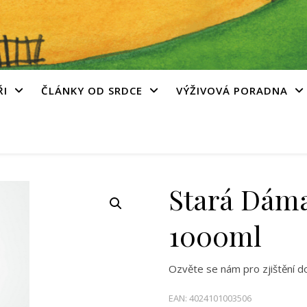
ŘI
ČLÁNKY OD SRDCE
VÝŽIVOVÁ PORADNA
Stará Dám
1000ml
Ozvěte se nám pro zjištění d
EAN:
4024101003506