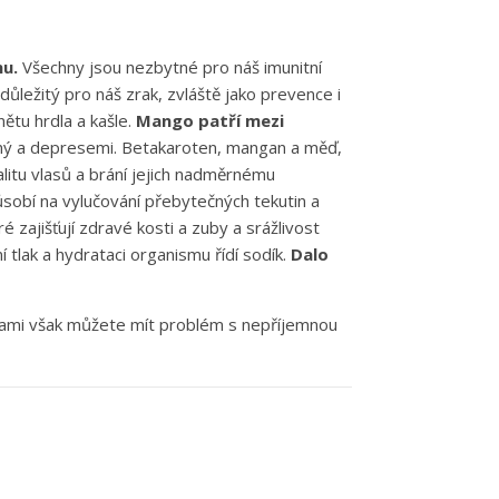
nu.
Všechny jsou nezbytné pro náš imunitní
ůležitý pro náš zrak, zvláště jako prevence i
nětu hrdla a kašle.
Mango patří mezi
ný a depresemi. Betakaroten, mangan a měď,
alitu vlasů a brání jejich nadměrnému
ůsobí na vylučování přebytečných tekutin a
zajišťují zdravé kosti a zuby a srážlivost
í tlak a hydrataci organismu řídí sodík.
Dalo
utinami však můžete mít problém s nepříjemnou