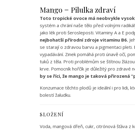
Mango = Pilulka zdraví
Toto tropické ovoce má neobvykle vysoký 
systém a chrání naše tělo před volnými radiká
jako lék proti šerosleposti. Vitaminy A a E po
nejbohatší přírodní zdroje vitaminu B6.
Jeh
se starají o zdravou barvu a pigmentaci pleti.
vypadávání. Zinek pomáhá proti únavě očí, pom
tuků z těla. Proti problémům se štítnou žlázou
krve. Pomocník hořčík je důležitý pro zdravé ne
by se říci, že mango je taková přirozená “p
Konzumace těchto plodů je ideální i pro lidi, 
bolestí žaludku.
SLOŽENÍ
Voda, mangová dřeň, cukr, citrónová šťáva z k