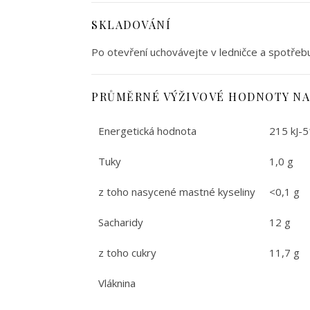
SKLADOVÁNÍ
Po otevření uchovávejte v ledničce a spotřebu
PRŮMĚRNÉ VÝŽIVOVÉ HODNOTY NA
Energetická hodnota
215 kJ-5
Tuky
1,0 g
z toho nasycené mastné kyseliny
<0,1 g
Sacharidy
12 g
z toho cukry
11,7 g
Vláknina