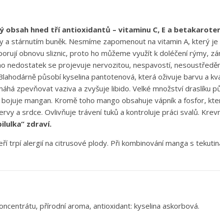
obsah hned tří antioxidantů – vitaminu C, E a betakarote
ly a stárnutím buněk. Nesmíme zapomenout na vitamin A, který je d
dporují obnovu sliznic, proto ho můžeme využít k doléčení rýmy, zá
o nedostatek se projevuje nervozitou, nespavostí, nesoustředě
 Blahodárně působí kyselina pantotenová, která oživuje barvu a kv
áhá zpevňovat vaziva a zvyšuje libido. Velké množství draslíku p
 bojuje mangan. Kromě toho mango obsahuje vápník a fosfor, které 
rvy a srdce. Ovlivňuje trávení tuků a kontroluje práci svalů. Krevn
ilulka” zdraví.
kteří trpí alergií na citrusové plody. Při kombinování manga s tek
oncentrátu, přírodní aroma, antioxidant: kyselina askorbová.