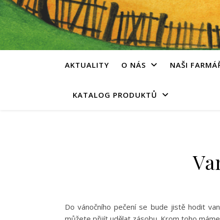
AKTUALITY
O NÁS
NAŠI FARMÁ
KATALOG PRODUKTŮ
Va
Do vánočního pečení se bude jistě hodit vani
můžete přijít udělat zásobu. Krom toho máme i 