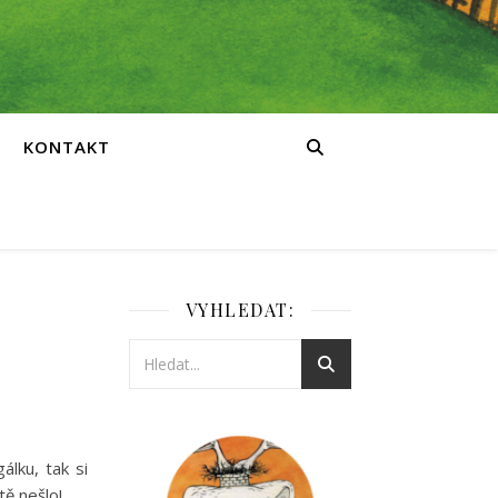
KONTAKT
VYHLEDAT:
álku, tak si
tě nešlo!