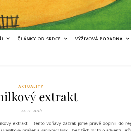
ŘI
ČLÁNKY OD SRDCE
VÝŽIVOVÁ PORADNA
AKTUALITY
nilkový extrakt
22. 11. 2016
lkový extrakt – tento voňavý zázrak jsme právě doplnili do reg
vanilkový prášek a vanilkový lusk – bez těch by to o adventu urči