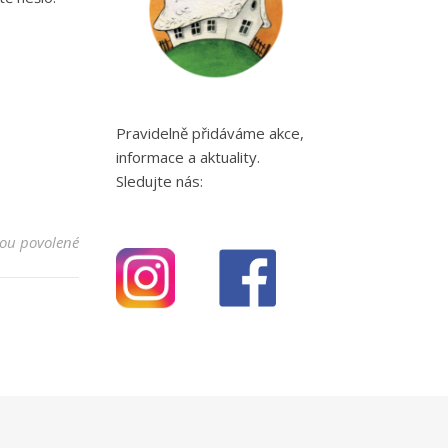
Pravidelně přidáváme akce,
informace a aktuality.
Sledujte nás:
u textu s názvem Vanilkový extrakt
ou povolené